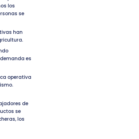
os los
ersonas se
ativas han
ricultura.
endo
la demanda es
nca operativa
ismo.
bajadores de
ductos se
heras, los