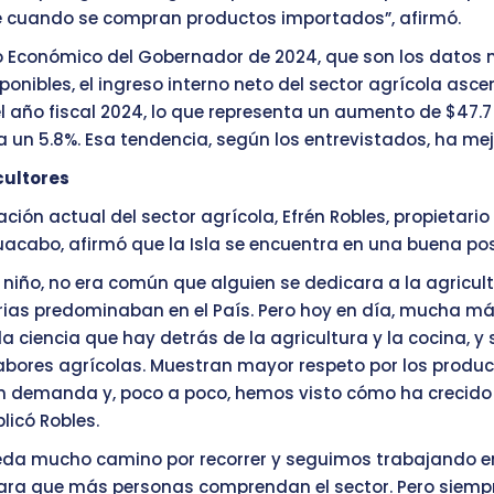
e cuando se compran productos importados”, afirmó.
o Económico del Gobernador de 2024, que son los datos
ponibles, el ingreso interno neto del sector agrícola asce
el año fiscal 2024, lo que representa un aumento de $47.7
a un 5.8%. Esa tendencia, según los entrevistados, ha me
cultores
ación actual del sector agrícola, Efrén Robles, propietario
uacabo, afirmó que la Isla se encuentra en una buena pos
niño, no era común que alguien se dedicara a la agricult
rias predominaban en el País. Pero hoy en día, mucha m
la ciencia que hay detrás de la agricultura y la cocina, y 
abores agrícolas. Muestran mayor respeto por los produc
 demanda y, poco a poco, hemos visto cómo ha crecido 
plicó Robles.
eda mucho camino por recorrer y seguimos trabajando e
ara que más personas comprendan el sector. Pero siemp