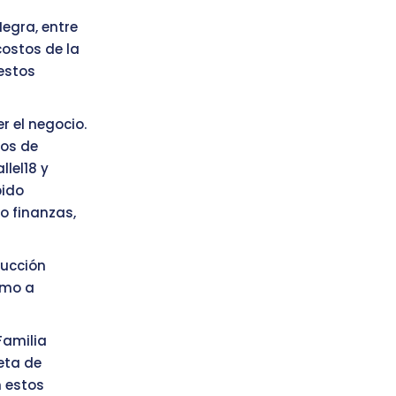
egra, entre
costos de la
 estos
r el negocio.
sos de
lel18 y
bido
o finanzas,
ducción
omo a
Familia
eta de
 estos