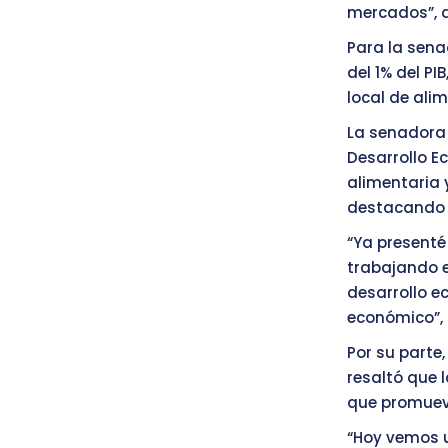
mercados”, d
Para la sena
del 1% del P
local de ali
La senadora 
Desarrollo 
alimentaria 
destacando l
“Ya presenté
trabajando e
desarrollo e
económico”, 
Por su parte,
resaltó que 
que promuev
“Hoy vemos u