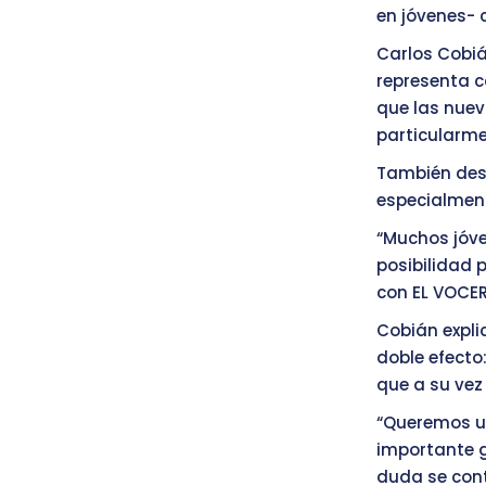
en jóvenes- 
Carlos Cobiá
representa c
que las nue
particularm
También dest
especialment
“Muchos jóve
posibilidad 
con EL VOCE
Cobián expli
doble efecto:
que a su vez
“Queremos un
importante g
duda se cont