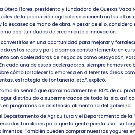
Otero Flores, presidenta y fundadora de Quesos Vaca N
tuales de la producción agrícola se encuentran los altos 
 y la escasez de mano de obra. A pesar de ello, considera
omo oportunidades de crecimiento e innovación.
convertirlos en una oportunidad para mejorar y fortalece
ado estos retos y participamos constantemente en cur
nto con aceleradoras de negocios como Guayacán, Paral
En cada una de estas aceleradoras, siempre hemos reci
bre cómo fortalecer la empresa en diferentes áreas com
ntas, estrategia de fontanería, etc.”, explicó.
s también señaló que aproximadamente el 80% de su pro
yogur distribuido a supermercados de toda la Isla, así c
s en programas de asistencia alimentaria del gobierno.
l Departamento de Agricultura y el Departamento de la 
rcados familiares para que la gente pueda usar su tarj
alimentos. También pueden comprar nuestros yogures en