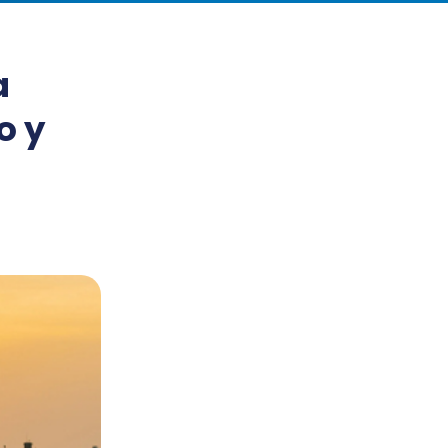
a
o y