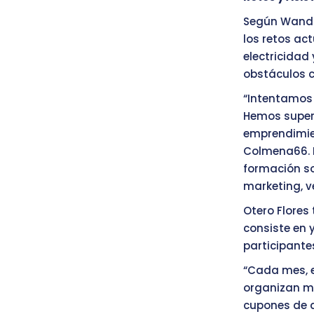
Según Wanda 
los retos ac
electricidad
obstáculos c
“Intentamos 
Hemos super
emprendimie
Colmena66. 
formación so
marketing, ve
Otero Flore
consiste en 
participante
“Cada mes, e
organizan me
cupones de 