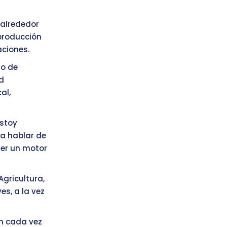
 alrededor
 producción
aciones.
to de
d
al,
estoy
 a hablar de
ser un motor
Agricultura,
es, a la vez
n cada vez