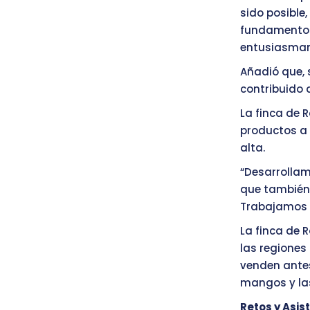
sido posible
fundamentos
entusiasman 
Añadió que, 
contribuido a
La finca de 
productos a 
alta.
“Desarrollam
que también
Trabajamos d
La finca de 
las regiones 
venden antes
mangos y la
Retos y Asis