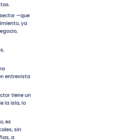
tas.
 sector —que
cimiento, ya
egocio,
s,
na
en entrevista
ctor tiene un
la Isla, lo
o, es
ales, sin
ñas, a