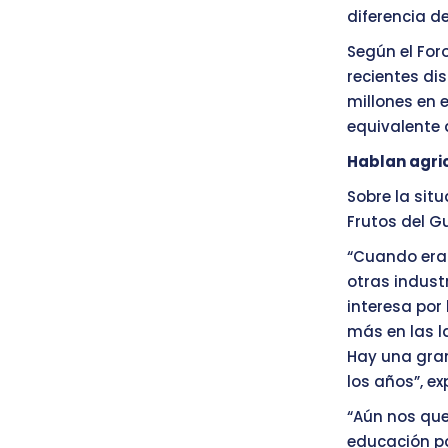
diferencia d
Según el For
recientes dis
millones en 
equivalente 
Hablan agri
Sobre la situ
Frutos del G
“Cuando era 
otras indust
interesa por 
más en las l
Hay una gran
los años”, ex
“Aún nos qu
educación p