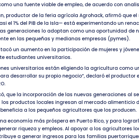
como una fuente viable de empleo, de acuerdo con analis
n, productor de la feria agrícola Agrohack, afirmó que el
asi el 1% del PIB de la Isla— está experimentando un rena
vas generaciones lo adoptan como una oportunidad de n
ente en las pequeñas y medianas empresas (pymes).
acó un aumento en la participación de mujeres y jóvene
e estudiantes universitarios.
nes universitarios están eligiendo la agricultura como u
para desarrollar su propio negocio”, declaró el productor 
RO.
có, que la incorporación de las nuevas generaciones al se
 los productos locales ingresan al mercado alimenticio de 
 beneficia a los pequeños agricultores que los producen.
a economía más próspera en Puerto Rico, y para lograrl
enerar riqueza y empleos. Al apoyar a los agricultores loc
ribuye a generar ingresos para las familias puertorrique