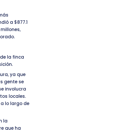
 más
ndió a $877.1
 millones,
jorado.
 de la finca
ición.
ura, ya que
ás gente se
se involucra
tos locales.
a lo largo de
n la
re que ha