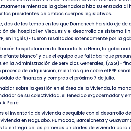
utuamente mientras la gobernadora hizo su entrada al 
r los presidentes de ambos cuerpos legislativos.
, dos de los temas en los que Domenech ha sido eje de 
ión del hospital en Vieques y el desarrollo de sistema fi
RP, en inglés)- fueron resaltados extensamente por la g
titución hospitalaria en la llamada Isla Nena, la gobernad
 elefante blanco” y que el equipo que faltaba -que pres
s en la Administración de Servicios Generales, (ASG)- fi
 proceso de adquisición, mientras que sobre el ERP señal
ódulo de finanzas y compras el próximo 7 de julio.
hablar sobre la gestión en el área de la Vivienda, la man
undador de su colectividad, el fenecido exgobernador y e
 A. Ferré.
el inventario de vivienda asequible con el desarrollo d
 vivienda en Naguabo, Humacao, Barceloneta y Guayama
la entrega de las primeras unidades de vivienda para 