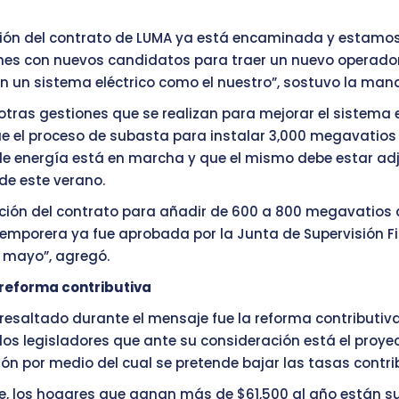
ción del contrato de LUMA ya está encaminada y estamo
nes con nuevos candidatos para traer un nuevo operado
en un sistema eléctrico como el nuestro”, sostuvo la man
otras gestiones que se realizan para mejorar el sistema e
e el proceso de subasta para instalar 3,000 megavatios
de energía está en marcha y que el mismo debe estar ad
 de este verano.
ción del contrato para añadir de 600 a 800 megavatios 
emporera ya fue aprobada por la Junta de Supervisión Fi
 mayo”, agregó.
a reforma contributiva
resaltado durante el mensaje fue la reforma contributiva
 los legisladores que ante su consideración está el proye
ón por medio del cual se pretende bajar las tasas contri
, los hogares que ganan más de $61,500 al año están s