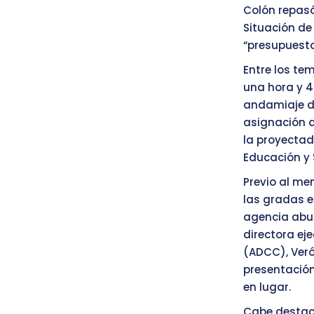
Colón repas
Situación de
“presupuesto
Entre los te
una hora y 4
andamiaje de 
asignación d
la proyectad
Educación y 
Previo al me
las gradas e
agencia abuc
directora ej
(ADCC), Veró
presentación
en lugar.
Cabe destaca