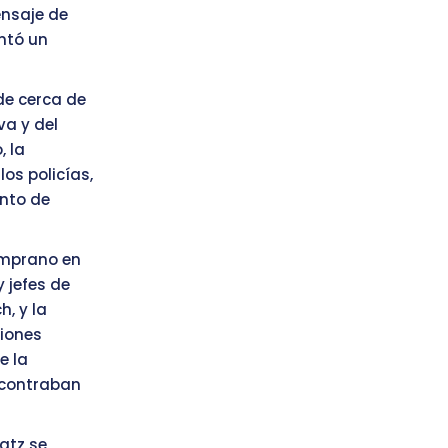
nsaje de
entó un
de cerca de
va y del
, la
os policías,
ento de
emprano en
 jefes de
, y la
ciones
e la
encontraban
atz se