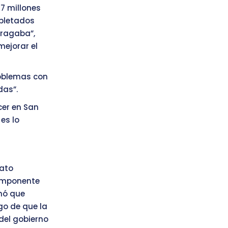
7 millones
mpletados
dragaba”,
mejorar el
roblemas con
das”.
cer en San
es lo
rato
componente
rmó que
go de que la
del gobierno