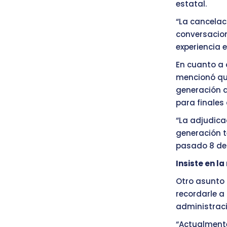
estatal.
“La cancela
conversacio
experiencia 
En cuanto a 
mencionó qu
generación 
para finales
“La adjudica
generación t
pasado 8 de
Insiste en l
Otro asunto 
recordarle a
administraci
“Actualmente