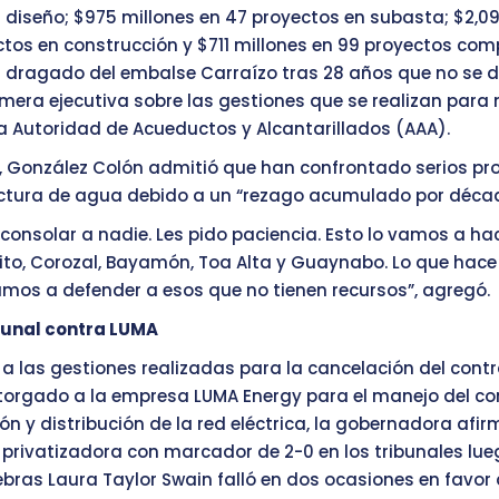
 diseño; $975 millones en 47 proyectos en subasta; $2,09
ctos en construcción y $711 millones en 99 proyectos co
 dragado del embalse Carraízo tras 28 años que no se 
rimera ejecutiva sobre las gestiones que se realizan para 
a Autoridad de Acueductos y Alcantarillados (AAA).
, González Colón admitió que han confrontado serios p
uctura de agua debido a un “rezago acumulado por déca
consolar a nadie. Les pido paciencia. Esto lo vamos a ha
ito, Corozal, Bayamón, Toa Alta y Guaynabo. Lo que hace 
amos a defender a esos que no tienen recursos”, agregó.
ibunal contra LUMA
 a las gestiones realizadas para la cancelación del cont
torgado a la empresa LUMA Energy para el manejo del 
ón y distribución de la red eléctrica, la gobernadora afi
 privatizadora con marcador de 2-0 en los tribunales lue
ebras Laura Taylor Swain falló en dos ocasiones en favor 