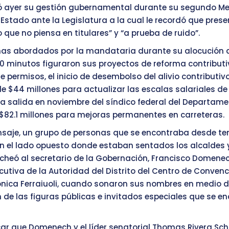
ó ayer su gestión gubernamental durante su segundo Me
 Estado ante la Legislatura a la cual le recordó que pres
 que no piensa en titulares” y “a prueba de ruido”.
mas abordados por la mandataria durante su alocución 
0 minutos figuraron sus proyectos de reforma contributi
permisos, el inicio de desembolso del alivio contributivo
e $44 millones para actualizar las escalas salariales de l
a salida en noviembre del síndico federal del Departam
$82.1 millones para mejoras permanentes en carreteras.
nsaje, un grupo de personas que se encontraba desde t
n el lado opuesto donde estaban sentados los alcaldes y
heó al secretario de la Gobernación, Francisco Domenech
ecutiva de la Autoridad del Distrito del Centro de Conven
nica Ferraiuoli, cuando sonaron sus nombres en medio d
 de las figuras públicas e invitados especiales que se 
r que Domenech y el líder senatorial Thomas Rivera Sch