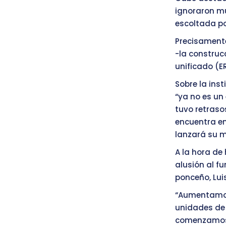
ignoraron m
escoltada po
Precisamente
-la construcc
unificado (E
Sobre la ins
“ya no es un
tuvo retraso
encuentra en
lanzará su m
A la hora de 
alusión al f
ponceño, Luis
“Aumentamos 
unidades de
comenzamos 