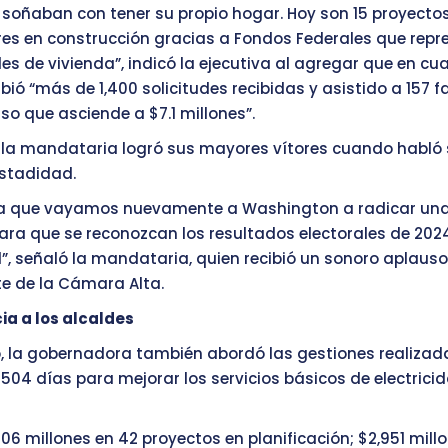
 soñaban con tener su propio hogar. Hoy son 15 proyecto
res en construcción gracias a Fondos Federales que rep
es de vivienda”, indicó la ejecutiva al agregar que en cu
bió “más de 1,400 solicitudes recibidas y asistido a 157 f
o que asciende a $7.1 millones”.
, la mandataria logró sus mayores vítores cuando habló 
estadidad.
a que vayamos nuevamente a Washington a radicar un
para que se reconozcan los resultados electorales de 202
”, señaló la mandataria, quien recibió un sonoro aplauso
te de la Cámara Alta.
ia a los alcaldes
o, la gobernadora también abordó las gestiones realiza
504 días para mejorar los servicios básicos de electrici
6 millones en 42 proyectos en planificación; $2,951 mill