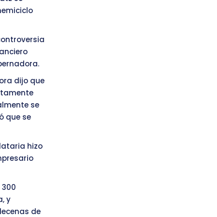
hemiciclo
controversia
nanciero
obernadora.
ora dijo que
untamente
nalmente se
ó que se
dataria hizo
mpresario
e 300
, y
decenas de