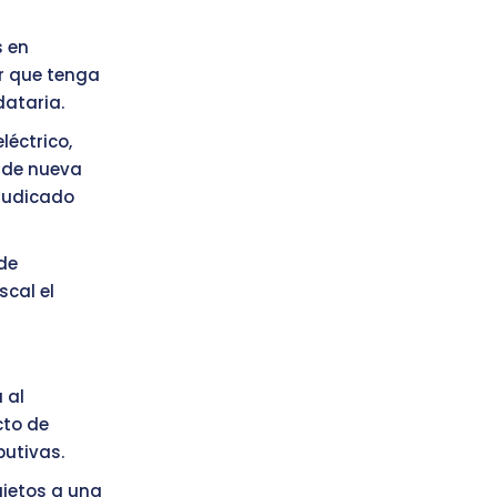
s en
r que tenga
dataria.
léctrico,
 de nueva
judicado
de
scal el
 al
cto de
butivas.
ujetos a una