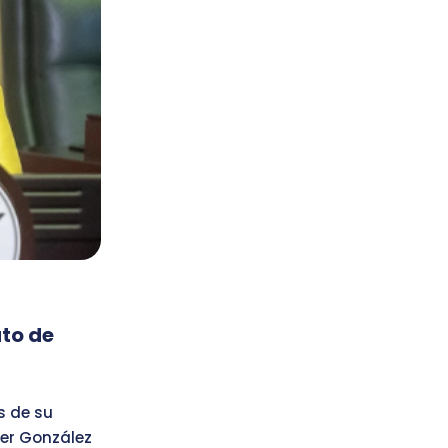
ato de
s de su
fer González