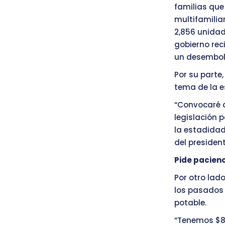
familias que
multifamilia
2,856 unidad
gobierno reci
un desembols
Por su parte
tema de la 
“Convocaré 
legislación 
la estadidad
del presiden
Pide pacienc
Por otro lad
los pasados 
potable.
“Tenemos $80