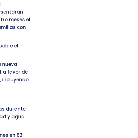
s
resentarán
atro meses el
amilias con
sobre el
a nueva
4 a favor de
, incluyendo
das durante
dad y agua
ones en 63