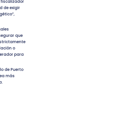
 fiscalizador
d de exigir
gético”,
gales
asegurar que
estrictamente
elación o
perador para
lo de Puerto
 sea más
a.