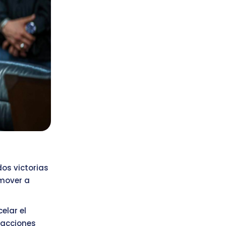
os victorias
emover a
elar el
 acciones