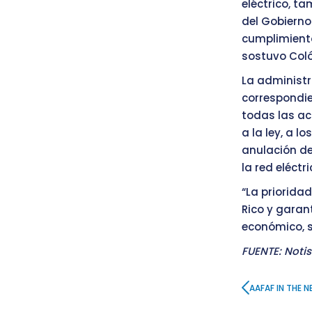
eléctrico, ta
del Gobierno
cumplimiento
sostuvo Coló
La administr
correspondie
todas las ac
a la ley, a l
anulación de
la red eléctri
“La priorida
Rico y garan
económico, s
FUENTE: Notis
AAFAF IN THE 