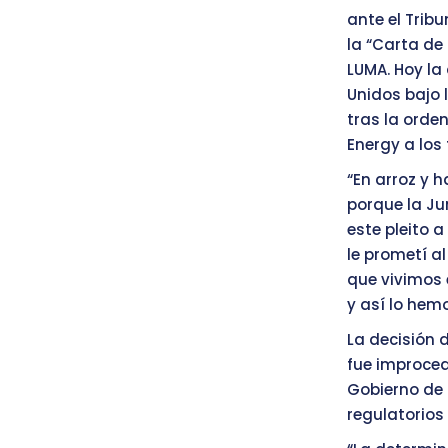
ante el Tribu
la “Carta de
LUMA. Hoy la
Unidos bajo l
tras la orde
Energy a los 
“En arroz y 
porque la Ju
este pleito 
le prometí al
que vivimos 
y así lo hemo
La decisión 
fue improced
Gobierno de 
regulatorios 