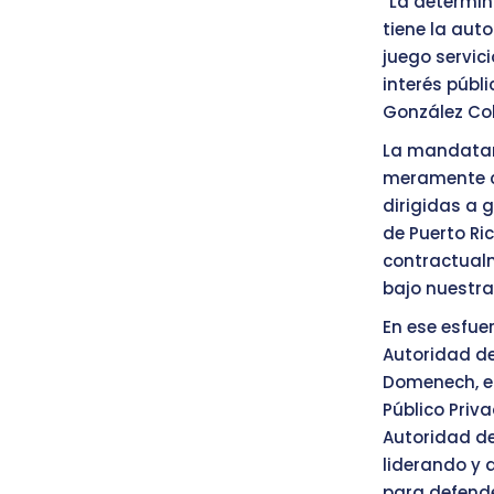
“La determin
tiene la aut
juego servici
interés públi
González Col
La mandatari
meramente co
dirigidas a 
de Puerto Ri
contractualm
bajo nuestras
En ese esfuer
Autoridad de
Domenech, el
Público Priva
Autoridad de
liderando y
para defender