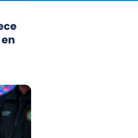
ece
 en