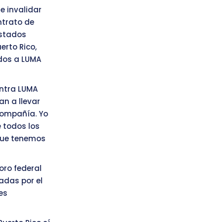
e invalidar
ntrato de
Estados
erto Rico,
ados a LUMA
ontra LUMA
an a llevar
 compañía. Yo
e todos los
 que tenemos
oro federal
adas por el
es