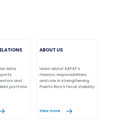
ELATIONS
ABOUT US
ial data,
Learn about AAFAF’s
eports
mission, responsibilities,
vestors and
and role in strengthening
debt portfolio.
Puerto Rico’s fiscal stability.
View more