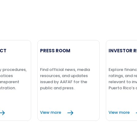
CT
PRESS ROOM
INVESTOR R
y procedures,
Find official news, media
Explore financ
notices
resources, and updates
ratings, and r
ansparent
issued by AAFAF for the
relevant to in
tration.
public and press.
Puerto Rico’s 
View more
View more