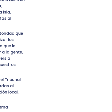
,
 isla,
fas al
utoridad que
izar los
a que le
 a la gente,
versia
nuestros
el Tribunal
nadas al
ión local,
stema