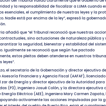
ación del Tribunal valida claramente que el Gobierno de P
oridad y la responsabilidad de fiscalizar a LUMA cuando 
os esenciales, el cumplimiento de nuestras leyes y la pro
co. Nadie está por encima de la ley”, expresó la gobernad
ón.
a añadió que “el Tribunal reconoció que nuestras accio
ntractuales, sino actuaciones de naturaleza pública y 
garantizar la seguridad, bienestar y estabilidad del siste
co. Igualmente se reconoció que según fue pactado
ente, estos pleitos deben atenderse en nuestros tribunal
 leyes”.
zo, el secretario de la Gobernación y director ejecutivo de
 Asesoría Financiera y Agencia Fiscal (AAFAF), licenciado 
 zar de Energía y director ejecutivo de la Autoridad para 
das (P3), ingeniero Josué Colón, y la directora ejecutiva 
 Energía Eléctrica (AEE), ingeniera Mary Carmen Zapata,
 apoyando activamente las acciones impulsadas por la 
 el interés del pueblo de Puerto Rico, exigir el cumplimie