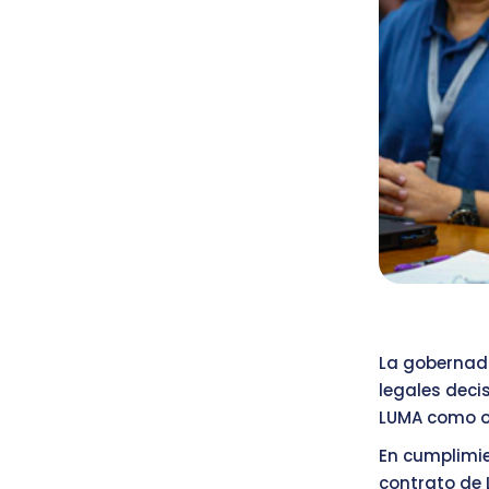
La gobernado
legales deci
LUMA como op
En cumplimie
contrato de 