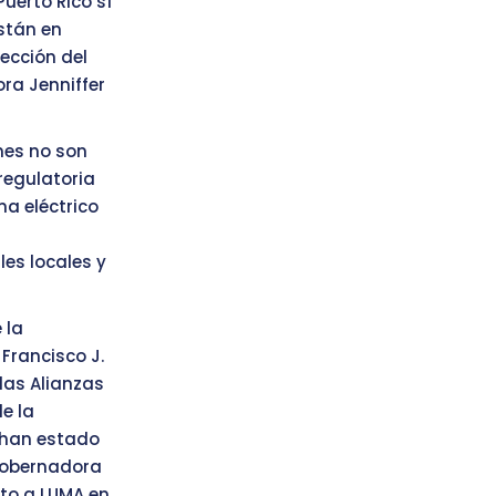
uerto Rico sí
están en
tección del
ora Jenniffer
nes no son
regulatoria
ma eléctrico
es locales y
 la
Francisco J.
las Alianzas
de la
 han estado
gobernadora
nto a LUMA en