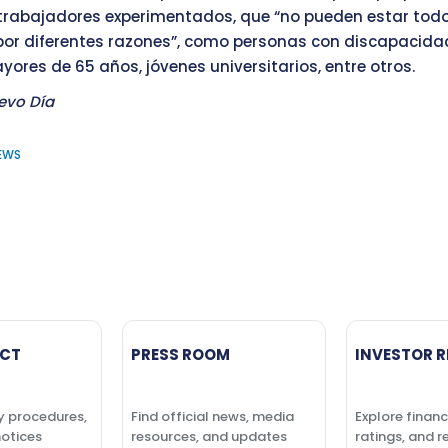
 trabajadores experimentados, que “no pueden estar todo
or diferentes razones”, como personas con discapacida
ores de 65 años, jóvenes universitarios, entre otros.
evo Día
NEWS
CT
PRESS ROOM
INVESTOR R
y procedures,
Find official news, media
Explore financ
notices
resources, and updates
ratings, and r