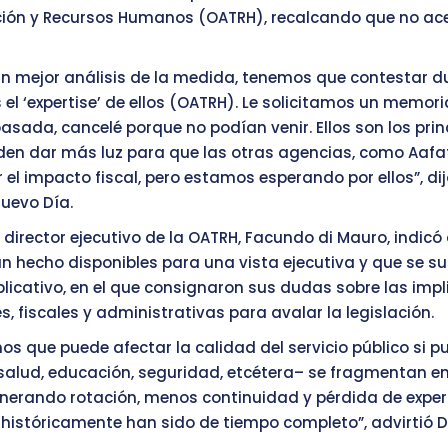
ión y Recursos Humanos (OATRH), recalcando que no ac
un mejor análisis de la medida, tenemos que contestar d
el ‘expertise’ de ellos (OATRH). Le solicitamos un memoria
sada, cancelé porque no podían venir. Ellos son los princ
en dar más luz para que las otras agencias, como Aafaf
 el impacto fiscal, pero estamos esperando por ellos”, di
uevo Día.
l director ejecutivo de la OATRH, Facundo di Mauro, indicó
n hecho disponibles para una vista ejecutiva y que se su
licativo, en el que consignaron sus dudas sobre las imp
, fiscales y administrativas para avalar la legislación.
s que puede afectar la calidad del servicio público si p
salud, educación, seguridad, etcétera– se fragmentan e
enerando rotación, menos continuidad y pérdida de exper
históricamente han sido de tiempo completo”, advirtió D
.