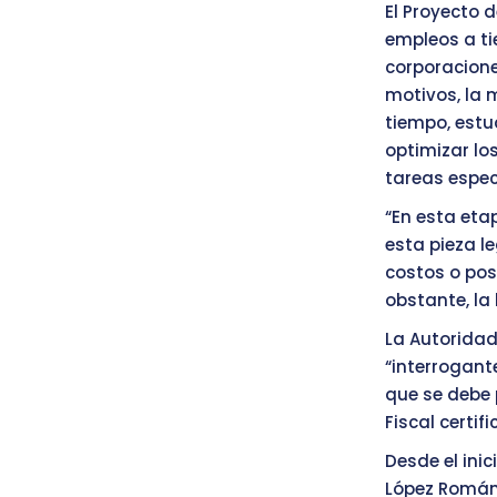
El Proyecto 
empleos a ti
corporacione
motivos, la 
tiempo, estu
optimizar lo
tareas espec
“En esta eta
esta pieza l
costos o pos
obstante, la 
La Autoridad
“interrogant
que se debe p
Fiscal certif
Desde el inic
López Román,