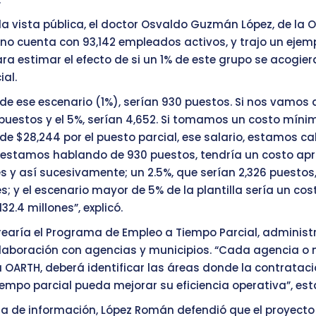
 la vista pública, el doctor Osvaldo Guzmán López, de la O
rno cuenta con 93,142 empleados activos, y trajo un ejem
ara estimar el efecto de si un 1% de este grupo se acogie
ial.
 de ese escenario (1%), serían 930 puestos. Si nos vamos a
 puestos y el 5%, serían 4,652. Si tomamos un costo míni
e $28,244 por el puesto parcial, ese salario, estamos c
i estamos hablando de 930 puestos, tendría un costo ap
es y así sucesivamente; un 2.5%, que serían 2,326 puestos
s; y el escenario mayor de 5% de la plantilla sería un co
2.4 millones”, explicó.
earía el Programa de Empleo a Tiempo Parcial, administ
laboración con agencias y municipios. “Cada agencia o m
a OARTH, deberá identificar las áreas donde la contratac
iempo parcial pueda mejorar su eficiencia operativa”, est
lta de información, López Román defendió que el proyecto