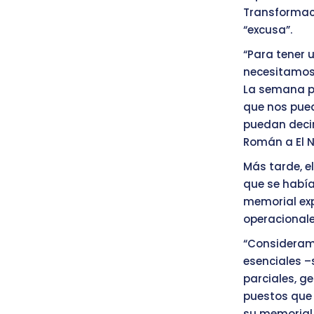
Transformac
“excusa”.
“Para tener 
necesitamos 
La semana pa
que nos pued
puedan decir
Román a El N
Más tarde, e
que se había
memorial exp
operacionales
“Consideramo
esenciales –
parciales, g
puestos que 
su memorial