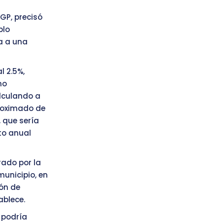
GP, precisó
plo
ra a una
l 2.5%,
mo
alculando a
roximado de
, que sería
sto anual
rado por la
unicipio, en
ión de
ablece.
 podría