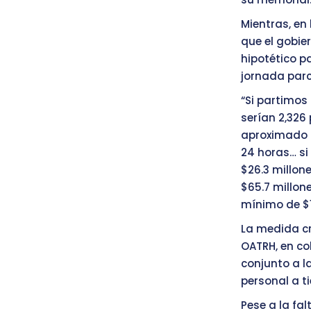
Mientras, en
que el gobie
hipotético p
jornada parc
“Si partimos
serían 2,326
aproximado d
24 horas… s
$26.3 millon
$65.7 millone
mínimo de $13
La medida cr
OATRH, en co
conjunto a l
personal a t
Pese a la fa