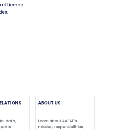
 el tiempo
des,
ELATIONS
ABOUT US
ial data,
Learn about AAFAF’s
eports
mission, responsibilities,