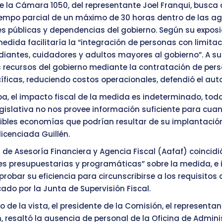
de la Cámara 1050, del representante Joel Franqui, busca 
empo parcial de un máximo de 30 horas dentro de las ag
s públicas y dependencias del gobierno. Según su exposi
medida facilitaría la “integración de personas con limita
diantes, cuidadores y adultos mayores al gobierno”. A su
s recursos del gobierno mediante la contratación de per
íficas, reduciendo costos operacionales, defendió el auto
pa, el impacto fiscal de la medida es indeterminado, tod
egislativa no nos provee información suficiente para cuant
ibles economías que podrían resultar de su implantación”
licenciada Guillén.
 de Asesoría Financiera y Agencia Fiscal (Aafaf) coincidi
es presupuestarias y programáticas” sobre la medida, e i
robar su eficiencia para circunscribirse a los requisitos 
icado por la Junta de Supervisión Fiscal.
io de la vista, el presidente de la Comisión, el representa
 resaltó la ausencia de personal de la Oficina de Admini