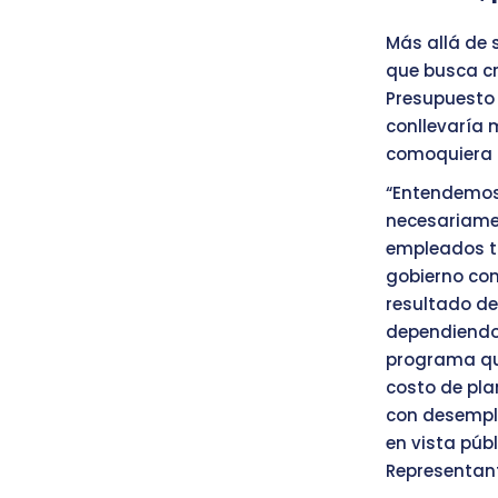
Más allá de 
que busca cr
Presupuesto
conllevaría 
comoquiera 
“Entendemos 
necesariamen
empleados t
gobierno co
resultado de
dependiendo 
programa que
costo de pla
con desemple
en vista púb
Representan