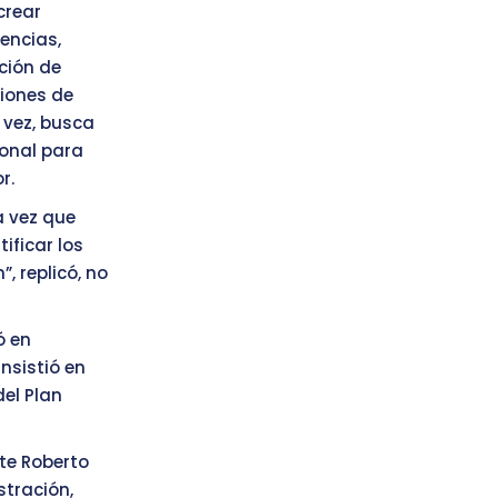
crear
encias,
ción de
ciones de
 vez, busca
sonal para
r.
a vez que
ificar los
, replicó, no
ó en
nsistió en
del Plan
nte Roberto
stración,