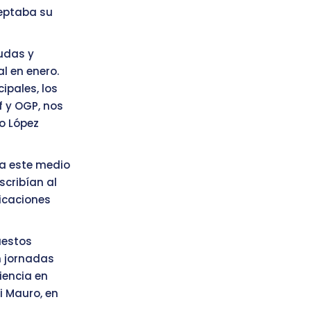
eptaba su
udas y
l en enero.
ipales, los
 y OGP, nos
jo López
 a este medio
scribían al
licaciones
uestos
n jornadas
iencia en
i Mauro, en