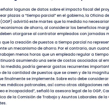
señalar lagunas de datos sobre el impacto fiscal del proy
ear plazas a “tiempo parcial” en el gobierno, la Oficina d
 (OGP) advirtió este martes que la medida no necesari
mecanismos de ahorro, al considerar los beneficios marg
deben otorgarse al contratar empleados con jornadas m
que la creación de puestos a tiempo parcial no represe
te un mecanismo de ahorro. Por el contrario, aun cuan
rabajen menos horas que un empleado regular a tiempo 
ntinuará asumiendo una serie de costos asociados al e
 la medida, podría generar gastos recurrentes importan
de la cantidad de puestos que se creen y de la magnitu
 finalmente se implemente. Sobre esto debe considerars
nes médicos patronales, así como otras obligaciones re
o e incapacidad”, señaló la asesora legal de la OGP, Ca
lica de la Comisión de Trabajo y Asuntos Laborales de l
tes.