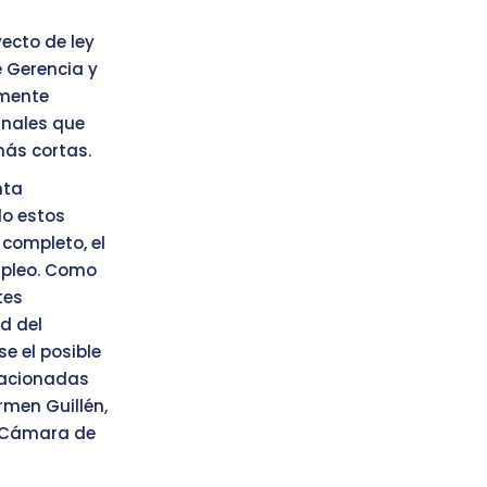
ecto de ley
e Gerencia y
amente
inales que
ás cortas.
nta
do estos
completo, el
mpleo. Como
tes
d del
e el posible
lacionadas
rmen Guillén,
a Cámara de