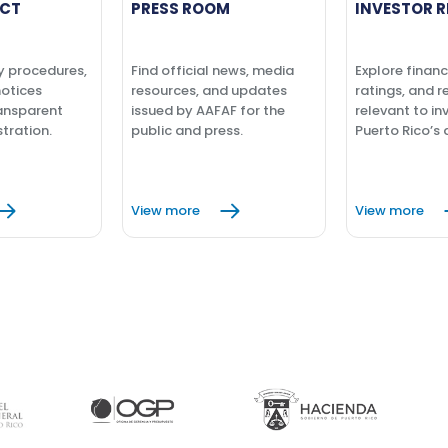
CT
PRESS ROOM
INVESTOR R
y procedures,
Find official news, media
Explore financ
notices
resources, and updates
ratings, and r
ansparent
issued by AAFAF for the
relevant to in
tration.
public and press.
Puerto Rico’s 
View more
View more