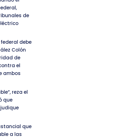
federal,
tribunales de
léctrico
l federal debe
ález Colón
oridad de
contra el
que ambos
le”, reza el
ió que
rjudique
stancial que
ble a las