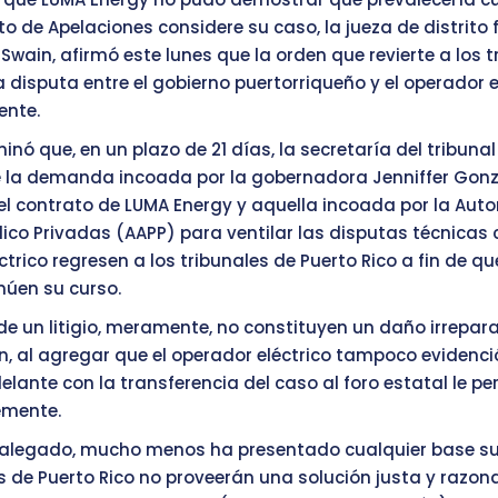
to de Apelaciones considere su caso, la jueza de distrito 
Swain, afirmó este lunes que la orden que revierte a los 
a disputa entre el gobierno puertorriqueño y el operador e
ente.
nó que, en un plazo de 21 días, la secretaría del tribuna
e la demanda incoada por la gobernadora Jenniffer Gonz
el contrato de LUMA Energy y aquella incoada por la Aut
lico Privadas (AAPP) para ventilar las disputas técnicas 
ctrico regresen a los tribunales de Puerto Rico a fin de 
inúen su curso.
de un litigio, meramente, no constituyen un daño irreparab
in, al agregar que el operador eléctrico tampoco evidenc
elante con la transferencia del caso al foro estatal le pe
emente.
 alegado, mucho menos ha presentado cualquier base su
es de Puerto Rico no proveerán una solución justa y razona