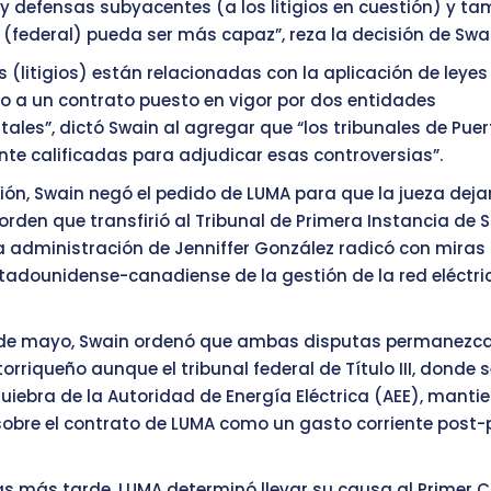
y defensas subyacentes (a los litigios en cuestión) y t
l (federal) pueda ser más capaz”, reza la decisión de Swa
s (litigios) están relacionadas con la aplicación de leyes
co a un contrato puesto en vigor por dos entidades
les”, dictó Swain al agregar que “los tribunales de Puer
e calificadas para adjudicar esas controversias”.
ión, Swain negó el pedido de LUMA para que la jueza deja
orden que transfirió al Tribunal de Primera Instancia de S
la administración de Jenniffer González radicó con miras 
tadounidense-canadiense de la gestión de la red eléctri
 de mayo, Swain ordenó que ambas disputas permanezcan
orriqueño aunque el tribunal federal de Título III, donde s
uiebra de la Autoridad de Energía Eléctrica (AEE), mantie
 sobre el contrato de LUMA como un gasto corriente post-
as más tarde, LUMA determinó llevar su causa al Primer C