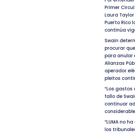
Primer Circui
Laura Taylor 
Puerto Rico l
continúa vig
Swain determi
procurar qu
para anular 
Alianzas Púb
operador elé
pleitos cont
“Los gastos 
fallo de Swa
continuar ad
considerabl
“LUMA no ha
los tribunal