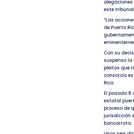
alegaciones 
este tribuna
“Las accione
de Puerto Ri
gubernamenta
eminentement
Con su decis
suspenso la 
pleitos que 
consorcio es
Rico.
El pasado 8
estatal puert
proceso de q
jurisdicción
bancarrota.
Unos seis dí