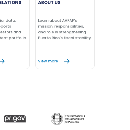
ELATIONS
ABOUT US
ial data,
Learn about AAFAF’s
eports
mission, responsibilities,
vestors and
and role in strengthening
debt portfolio.
Puerto Rico’s fiscal stability.
View more