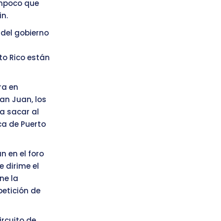
ampoco que
in.
 del gobierno
to Rico están
ra en
an Juan, los
a sacar al
ca de Puerto
 en el foro
e dirime el
ne la
petición de
ircuito de