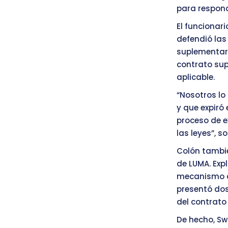
para respond
El funcionari
defendió las
suplementari
contrato sup
aplicable.
“Nosotros lo
y que expiró
proceso de e
las leyes”, s
Colón tambié
de LUMA. Exp
mecanismo co
presentó dos
del contrato
De hecho, Sw