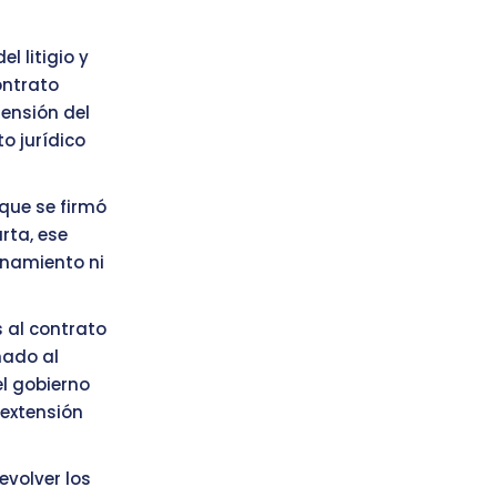
l litigio y
ontrato
tensión del
o jurídico
que se firmó
rta, ese
enamiento ni
s al contrato
nado al
l gobierno
 extensión
evolver los