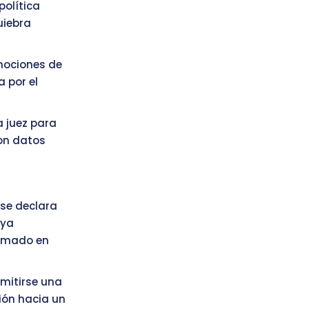
política
uiebra
mociones de
 por el
 juez para
on datos
 se declara
 ya
irmado en
emitirse una
ión hacia un