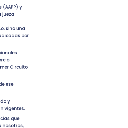
s (AAPP) y
a jueza
o, sino una
radicadas por
cionales
orcio
imer Circuito
de ese
ido y
n vigentes.
ncias que
a nosotros,