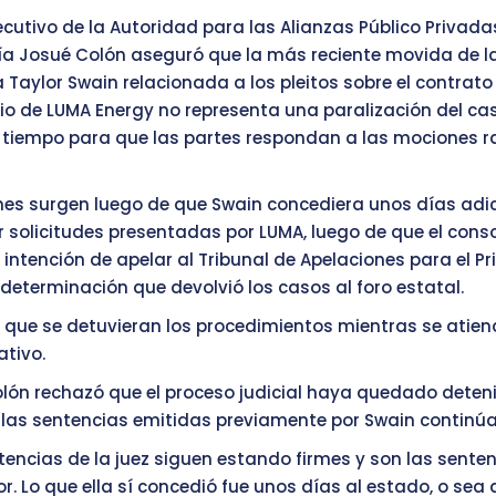
jecutivo de la Autoridad para las Alianzas Público Privada
ía Josué Colón aseguró que la más reciente movida de l
a Taylor Swain relacionada a los pleitos sobre el contrato
o de LUMA Energy no representa una paralización del cas
 tiempo para que las partes respondan a las mociones 
nes surgen luego de que Swain concediera unos días adi
 solicitudes presentadas por LUMA, luego de que el cons
 intención de apelar al Tribunal de Apelaciones para el Pr
 determinación que devolvió los casos al foro estatal.
ó que se detuvieran los procedimientos mientras se atien
ativo.
olón rechazó que el proceso judicial haya quedado deten
las sentencias emitidas previamente por Swain continúa
tencias de la juez siguen estando firmes y son las sente
r. Lo que ella sí concedió fue unos días al estado, o sea 