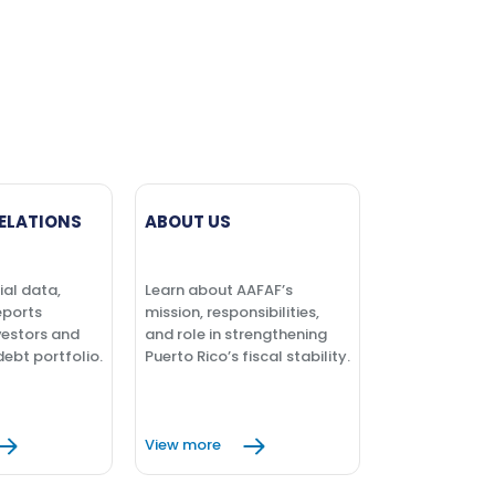
ELATIONS
ABOUT US
ial data,
Learn about AAFAF’s
eports
mission, responsibilities,
vestors and
and role in strengthening
debt portfolio.
Puerto Rico’s fiscal stability.
View more