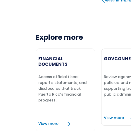
AAFAF IN THE 
Explore more
FINANCIAL
GOVCONNE
DOCUMENTS
Access official fiscal
Review agenc
reports, statements, and
policies, and 
disclosures that track
supporting tr
Puerto Rico’s financial
public adminis
progress.
View more
View more