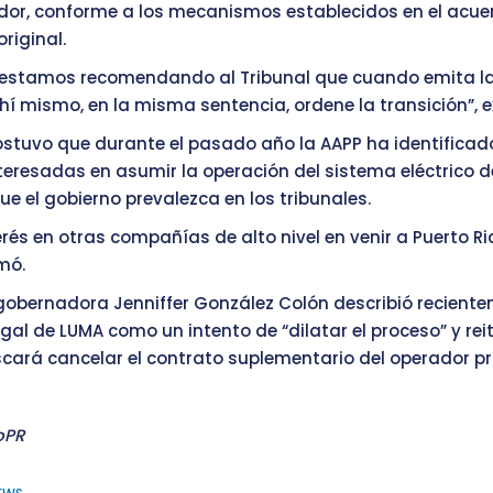
dor, conforme a los mecanismos establecidos en el acue
riginal.
e estamos recomendando al Tribunal que cuando emita l
hí mismo, en la misma sentencia, ordene la transición”, e
stuvo que durante el pasado año la AAPP ha identificad
eresadas en asumir la operación del sistema eléctrico d
ue el gobierno prevalezca en los tribunales.
terés en otras compañías de alto nivel en venir a Puerto Ri
mó.
 gobernadora Jenniffer González Colón describió reciente
gal de LUMA como un intento de “dilatar el proceso” y reit
cará cancelar el contrato suplementario del operador pr
oPR