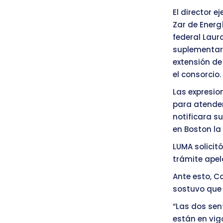
El director e
Zar de Energ
federal Laur
suplementari
extensión de
el consorcio.
Las expresio
para atender
notificara su
en Boston la
LUMA solicit
trámite apel
Ante esto, C
sostuvo que 
“Las dos sen
están en vigo