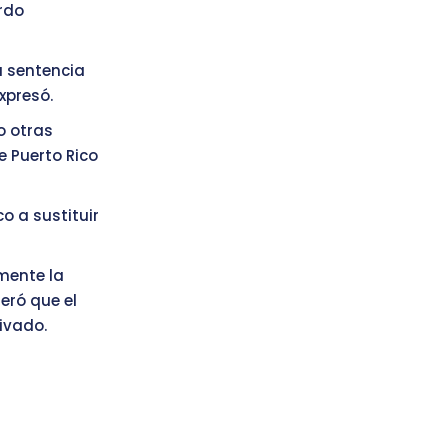
rdo
a sentencia
xpresó.
o otras
e Puerto Rico
co a sustituir
mente la
eró que el
ivado.