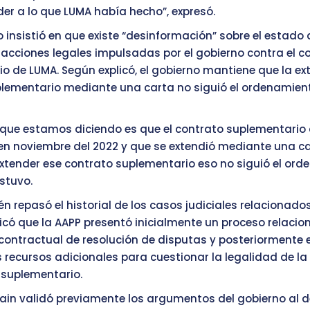
er a lo que LUMA había hecho”, expresó.
o insistió en que existe “desinformación” sobre el estado de
 acciones legales impulsadas por el gobierno contra el c
o de LUMA. Según explicó, el gobierno mantiene que la ex
lementario mediante una carta no siguió el ordenamient
 que estamos diciendo es que el contrato suplementario 
 en noviembre del 2022 y que se extendió mediante una ca
xtender ese contrato suplementario eso no siguió el ord
ostuvo.
n repasó el historial de los casos judiciales relacionado
licó que la AAPP presentó inicialmente un proceso relacio
ntractual de resolución de disputas y posteriormente e
 recursos adicionales para cuestionar la legalidad de la
 suplementario.
ain validó previamente los argumentos del gobierno al d