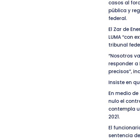
casos al for
pública y re
federal.
El Zar de En
LUMA “con ex
tribunal fede
“Nosotros va
responder a
precisos”, in
Insiste en qu
En medio de 
nulo el cont
contempla un
2021.
El funcionari
sentencia de