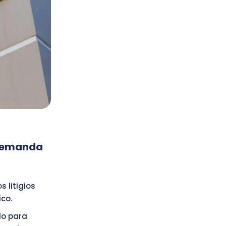
 demanda
 litigios
ico.
do para