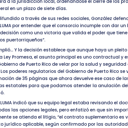
rá a la jurisdicción local, ordenándose el cierre de los p
deral en un plazo de siete días.
difundido a través de sus redes sociales, González defend
 LUMA por entender que el consorcio incumple con dar un 
 decisión como una victoria que valida el poder que tiene
los puertorriqueños”.
plió… Y la decisión establece que aunque haya un pleito
la Ley Promesa, el asunto principal es uno contractual y e
obierno de Puerto Rico de velar por la salud y seguridad
Los poderes regulatorios del Gobierno de Puerto Rico se 
ación de 35 páginas que ahora devuelve ese caso de la
las estatales para que podamos atender la anulación de
ó.
, LUMA indicó que su equipo legal estaba revisando el d
das las opciones legales, pero enfatizó en que sin import
nte se atienda el litigio, “el contrato suplementario es v
 jurídico aplicable, según confirmado por las autoridad