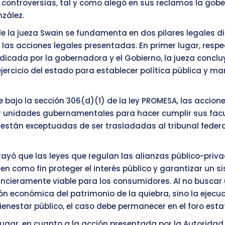
s controversias, tal y como alegó en sus reclamos la go
nzález.
de la jueza Swain se fundamenta en dos pilares legales d
las acciones legales presentadas. En primer lugar, respe
cada por la gobernadora y el Gobierno, la jueza conclu
ejercicio del estado para establecer política pública y ma
 bajo la sección 306(d)(1) de la ley PROMESA, las acciones
r unidades gubernamentales para hacer cumplir sus fac
 están exceptuadas de ser trasladadas al tribunal federa
rayó que las leyes que regulan las alianzas público-priv
nen como fin proteger el interés público y garantizar un 
nancieramente viable para los consumidores. Al no buscar
 económica del patrimonio de la quiebra, sino la ejecuc
enestar público, el caso debe permanecer en el foro estat
ugar, en cuanto a la acción presentada por la Autoridad