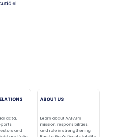
utió el
ELATIONS
ABOUT US
ial data,
Learn about AAFAF’s
eports
mission, responsibilities,
vestors and
and role in strengthening
debt portfolio.
Puerto Rico’s fiscal stability.