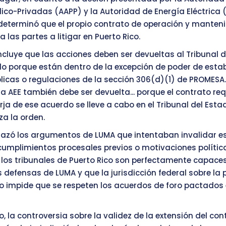
ico-Privadas (AAPP) y la Autoridad de Energía Eléctrica (
determinó que el propio contrato de operación y manten
 las partes a litigar en Puerto Rico.
ncluye que las acciones deben ser devueltas al Tribunal 
do porque están dentro de la excepción de poder de esta
blicas o regulaciones de la sección 306(d)(1) de PROMESA..
la AEE también debe ser devuelta... porque el contrato req
urja de ese acuerdo se lleve a cabo en el Tribunal del Esta
za la orden.
hazó los argumentos de LUMA que intentaban invalidar e
umplimientos procesales previos o motivaciones polític
 los tribunales de Puerto Rico son perfectamente capace
s defensas de LUMA y que la jurisdicción federal sobre la
o impide que se respeten los acuerdos de foro pactados 
o, la controversia sobre la validez de la extensión del con