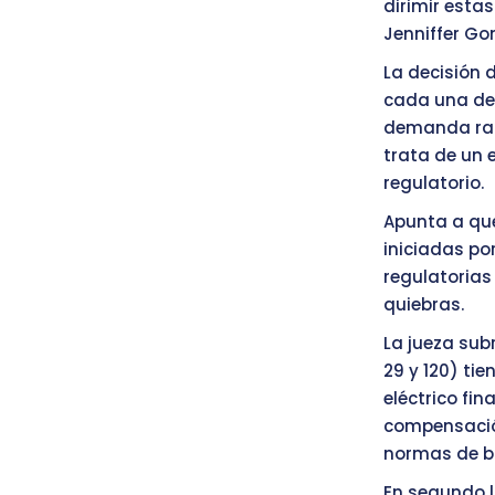
dirimir esta
Jenniffer Go
La decisión 
cada una de 
demanda radi
trata de un 
regulatorio.
Apunta a que
iniciadas po
regulatorias
quiebras.
La jueza sub
29 y 120) tie
eléctrico fi
compensación
normas de bi
En segundo l