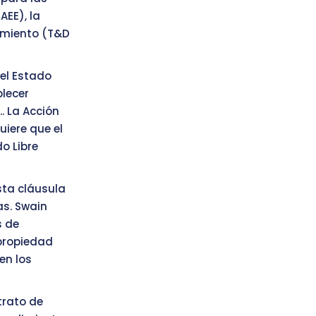
AEE), la
imiento (T&D
del Estado
blecer
. La Acción
uiere que el
do Libre
sta cláusula
as. Swain
s de
 propiedad
en los
trato de