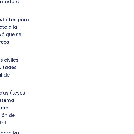
bernadora
istintos para
cto a la
yó que se
rcos
 civiles
ultades
l de
adas (Leyes
sistema
 una
ión de
al.
 para las