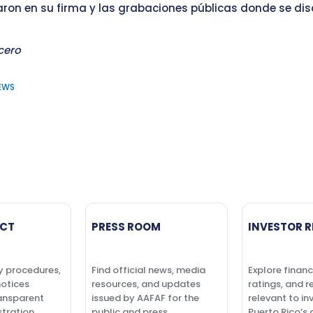
aron en su firma y las grabaciones públicas donde se disc
cero
NEWS
CT
PRESS ROOM
INVESTOR R
y procedures,
Find official news, media
Explore financ
notices
resources, and updates
ratings, and r
ansparent
issued by AAFAF for the
relevant to in
tration.
public and press.
Puerto Rico’s 