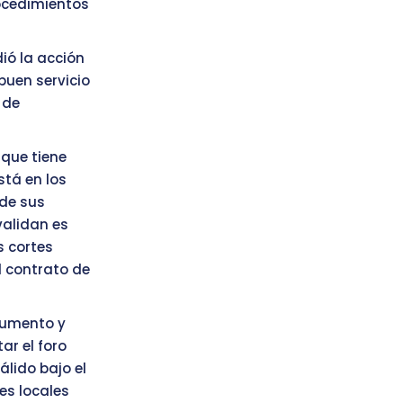
rocedimientos
ió la acción
buen servicio
 de
 que tiene
stá en los
 de sus
validan es
s cortes
l contrato de
ocumento y
ar el foro
álido bajo el
es locales