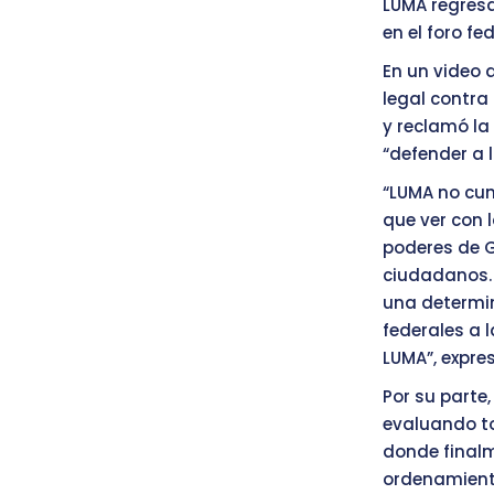
LUMA regresa
en el foro fe
En un video 
legal contra
y reclamó la
“defender a 
“LUMA no cum
que ver con 
poderes de G
ciudadanos. 
una determin
federales a 
LUMA”, expres
Por su parte
evaluando to
donde finalme
ordenamiento