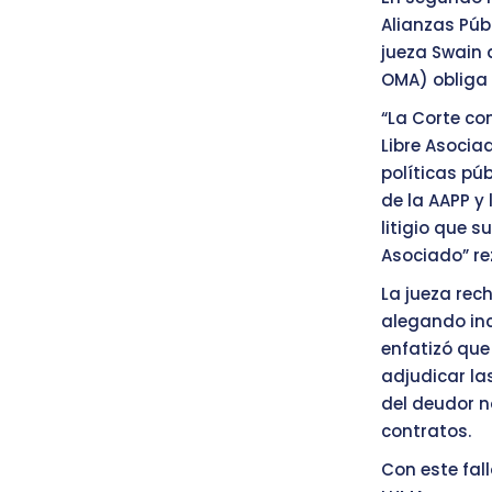
Alianzas Públ
jueza Swain 
OMA) obliga a
“La Corte co
Libre Asocia
políticas pú
de la AAPP y 
litigio que s
Asociado” re
La jueza rec
alegando inc
enfatizó que
adjudicar la
del deudor n
contratos.
Con este fall