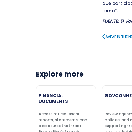
que particip
tema”.
FUENTE: El Vo
AAFAF IN THE 
Explore more
FINANCIAL
GOVCONNE
DOCUMENTS
Access official fiscal
Review agenc
reports, statements, and
policies, and 
disclosures that track
supporting tr
Puerto Rico’s financial
public adminis