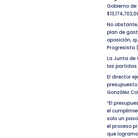
Gobierno de 
$13,174,702,
No obstante, 
plan de gast
oposición, q
Progresista 
La Junta de C
las partidas 
El director e
presupuesto
González Col
“El presupue
el cumplimie
solo un paso
el proceso p
que logramo