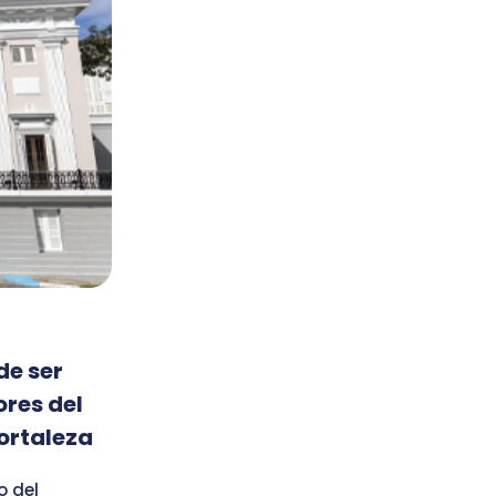
de ser
ores del
Fortaleza
o del