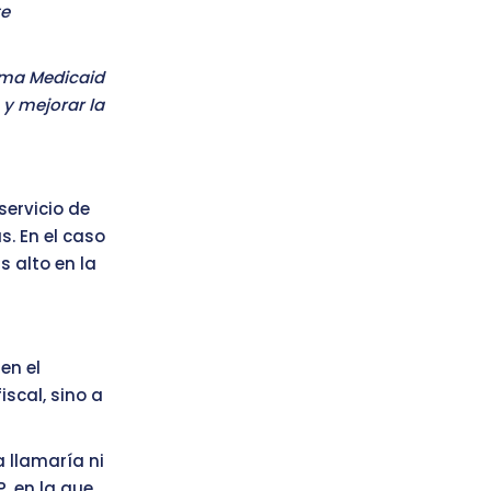
te
ama Medicaid
 y mejorar la
servicio de
s. En el caso
s alto en la
en el
iscal, sino a
a llamaría ni
, en la que