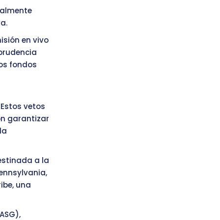
inalmente
a.
sión en vivo
“prudencia
los fondos
 Estos vetos
on garantizar
la
estinada a la
ennsylvania,
ibe, una
(ASG),