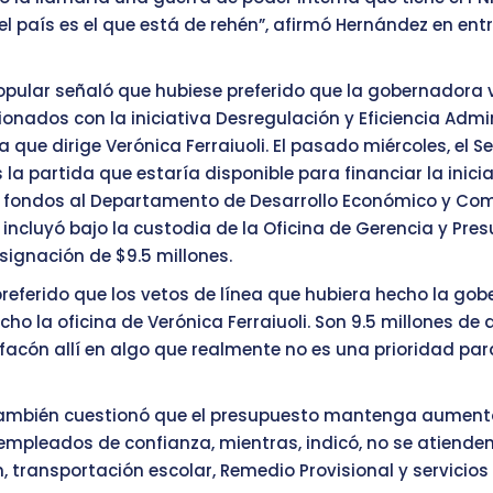
l país es el que está de rehén”, afirmó Hernández en entr
opular señaló que hubiese preferido que la gobernadora 
ionados con la iniciativa Desregulación y Eficiencia Admi
na que dirige Verónica Ferraiuoli. El pasado miércoles, el 
 la partida que estaría disponible para financiar la inicia
os fondos al Departamento de Desarrollo Económico y Co
 incluyó bajo la custodia de la Oficina de Gerencia y Pre
ignación de $9.5 millones.
preferido que los vetos de línea que hubiera hecho la go
cho la oficina de Verónica Ferraiuoli. Son 9.5 millones de 
facón allí en algo que realmente no es una prioridad para
ambién cuestionó que el presupuesto mantenga aument
empleados de confianza, mientras, indicó, no se atiende
, transportación escolar, Remedio Provisional y servicios 