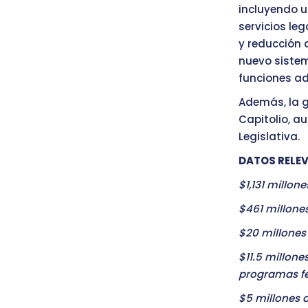
incluyendo u
servicios le
y reducción 
nuevo sistem
funciones ad
Además, la g
Capitolio, a
Legislativa.
DATOS RELE
$1,131 millone
$461 millone
$20 millones 
$11.5 millone
programas fe
$5 millones a