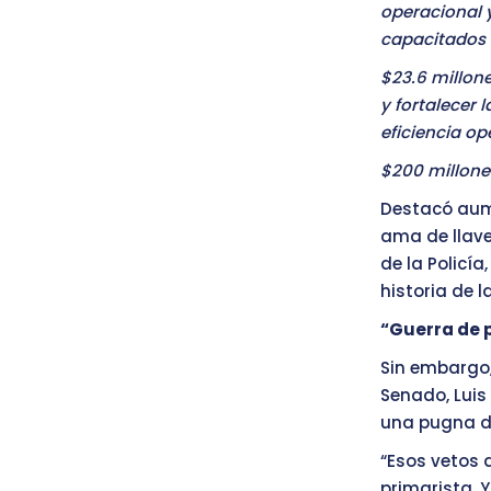
operacional y
capacitados 
$23.6 millon
y fortalecer 
eficiencia op
$200 millones
Destacó aume
ama de llaves
de la Policía
historia de l
“Guerra de 
Sin embargo,
Senado, Luis 
una pugna de
“Esos vetos 
primarista. Y