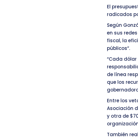
El presupues
radicados po
Según Gonzál
en sus redes
fiscal, la ef
públicos”.
“Cada dólar 
responsabili
de línea res
que los recu
gobernadora 
Entre los ve
Asociación d
y otra de $7
organización 
También real