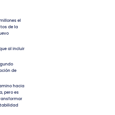
millones el
tos de la
Nuevo
ue al incluir
segundo
ación de
camino hacia
, pero es
transformar
tabilidad