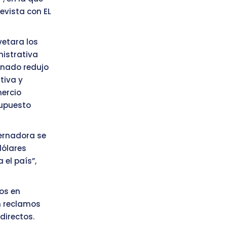
evista con EL
vetara los
nistrativa
Senado redujo
tiva y
mercio
supuesto
bernadora se
dólares
 el país”,
os en
n reclamos
directos.