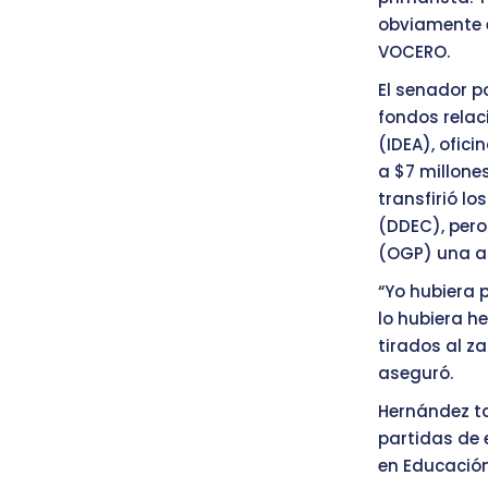
obviamente e
VOCERO.
El senador p
fondos relac
(IDEA), ofici
a $7 millones
transfirió l
(DDEC), pero
(OGP) una as
“Yo hubiera 
lo hubiera he
tirados al za
aseguró.
Hernández t
partidas de 
en Educación