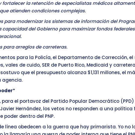
 fortalecer la retención de especialistas médicos altamen
que atienden condiciones complejas.
es para modernizar los sistemas de información del Progr
la capacidad del Gobierno para maximizar fondos federales
eracional.
 para arreglos de carreteras.
ntos para la Policía, el Departamento de Corrección, el 
, vales de cuido, SER de Puerto Rico, Medicaid y carretera
, sostuvo que el presupuesto alcanza $1,131 millones, el má
a agencia.
poder”
 para el portavoz del Partido Popular Democrático (PPD) 
Javier Hernández, los vetos no responden a una política f
 poder dentro del PNP.
de línea obedecen a la guerra que hay primarista. Yo no l
o la llamaría una guerra de poder interna que tiene el PNP