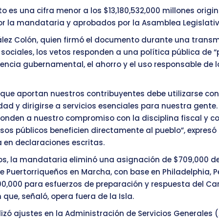
to es una cifra menor a los $13,180,532,000 millones orig
r la mandataria y aprobados por la Asamblea Legislativ
ez Colón, quien firmó el documento durante una transmi
 sociales, los vetos responden a una política pública de 
iciencia gubernamental, el ahorro y el uso responsable de 
que aportan nuestros contribuyentes debe utilizarse con
dad y dirigirse a servicios esenciales para nuestra gente.
ponden a nuestro compromiso con la disciplina fiscal y c
rsos públicos beneficien directamente al pueblo”, expresó 
en declaraciones escritas.
tos, la mandataria eliminó una asignación de $709,000 d
e Puertorriqueños en Marcha, con base en Philadelphia, P
00,000 para esfuerzos de preparación y respuesta del Car
que, señaló, opera fuera de la Isla.
izó ajustes en la Administración de Servicios Generales 