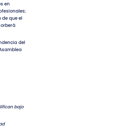
os en
ofesionales;
 de que el
sorberá
ndencia del
a Asamblea
ifican bajo
dad